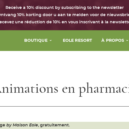
Receive a 10% discount by subscribing to the newsletter
ntvang 10% korting door u aan te melden voor de nieuwsbri
ecevez une réduction de 10% en vous inscrivant à la newslett
BOUTIQUE
EOLE RESORT
À PROPOS
Visage
La marque
Corps & cheveux
Nos principe
Parfum
Notre histoi
nimations en pharmac
Maison
Nos valeurs
Coffrets avec le Chant d’Eole
Chèque cadeau
age
by Maison Eole
, gratuitement.