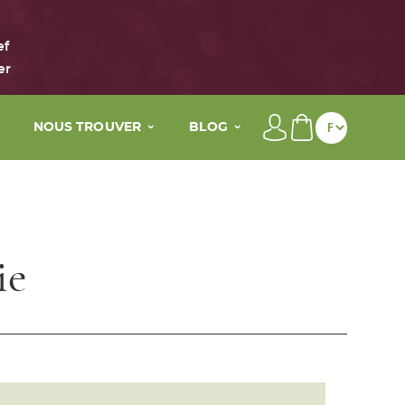
ef
er
NOUS TROUVER
BLOG
Nos points de vente
Conseils beauté
s actifs
Nos Spas
La vie de Maison Éole
My wellness By Maison Eole
re
Contact
On parle de nous dans la press
ie