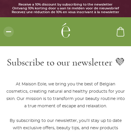
Receive a 10% discount by subscribing to the newsletter
Ontvang 10% korting door u aan te melden voor de nieuwsbrief
Recevez une réduction de 10% en vous inscrivant à la newsletter
Subscribe to our newsletter 💜
At Maison Eole, we bring you the best of Belgian
cosmetics, creating natural and healthy products for your
skin. Our mission is to transform your beauty routine into
a true moment of escape and relaxation.
By subscribing to our newsletter, you’ll stay up to date
with exclusive offers, beauty tips, and new products