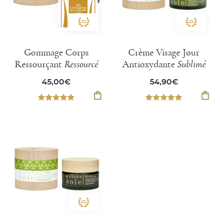
Gommage Corps
Crème Visage Jour
Ressourçant
Ressourcé
Antioxydante
Sublimé
45,00
€
54,90
€
shopping_bag
shopping_bag
Note
5.00
Note
5.00
sur 5
sur 5