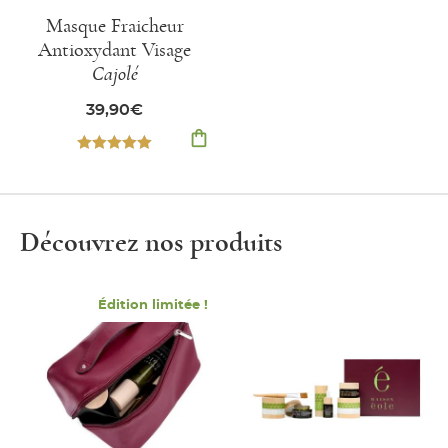
Masque Fraicheur
Antioxydant Visage
Cajolé
39,90
€
shopping_bag
Note
5.00
sur 5
Découvrez nos produits