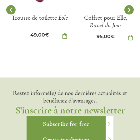
Trousse de toilette
Eole
Coffret pour Elle,
Rituel du Jour
49,00
€
shopping_bag
95,00
€
shopping_bag
Restez informé(e) de nos dernières actualités et
bénéficiez d’avantages.
S’inscrire à notre newsletter
Subscribe for free
Gratis inschrijven