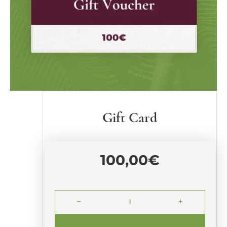
Gift Card
100,00
€
remove
add
Gift
Card