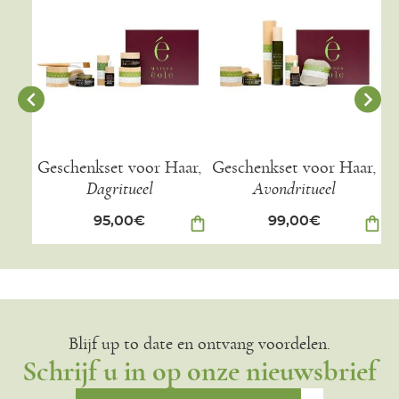
Geschenkset voor Haar,
Geschenkset voor Haar,
G
Dagritueel
Avondritueel
95,00
€
shopping_bag
99,00
€
shopping_bag
Blijf up to date en ontvang voordelen.
Schrijf u in op onze nieuwsbrief