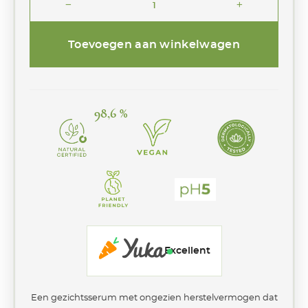
remove
add
Gezichtsserum
Unifié
Licht
Toevoegen aan winkelwagen
Geurend
aantal
98,6 %
Excellent
Een gezichtsserum met ongezien herstelvermogen dat