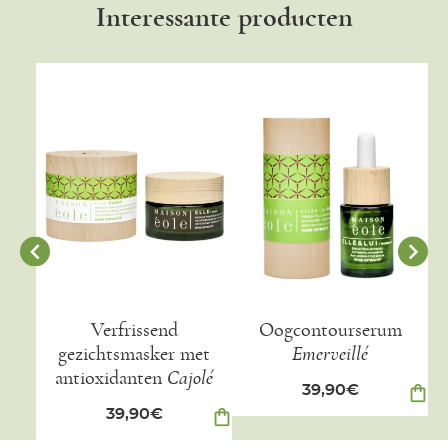
Interessante producten
Verfrissend
Oogcontourserum
Za
gezichtsmasker met
Emerveillé
antioxidanten
Cajolé
39,90
€
shopping_bag
39,90
€
shopping_bag