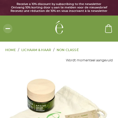
Receive a 10% discount by subscribing to the newsletter
Ontvang 10% korting door u aan te melden voor de nieuwsbrief
Recevez une réduction de 10% en vous inscrivant à la newsletter
/
/
HOME
LICHAAM & HAAR
NON CLASSÉ
Wordt momenteel aangevuld