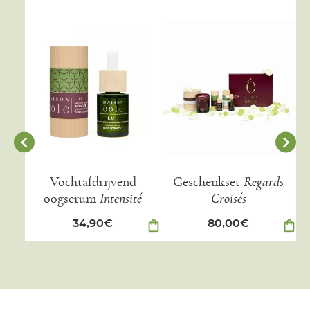
Vochtafdrijvend
Geschenkset
Regards
G
oogserum
Intensité
Croisés
34,90
€
shopping_bag
80,00
€
shopping_bag