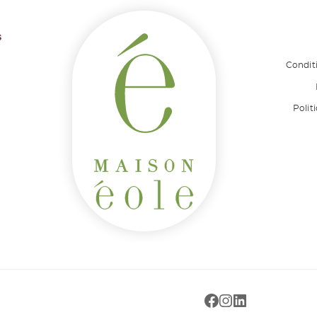
s
Condit
Polit