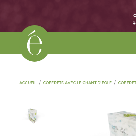
O
R
/
/
ACCUEIL
COFFRETS AVEC LE CHANT D'EOLE
COFFRET