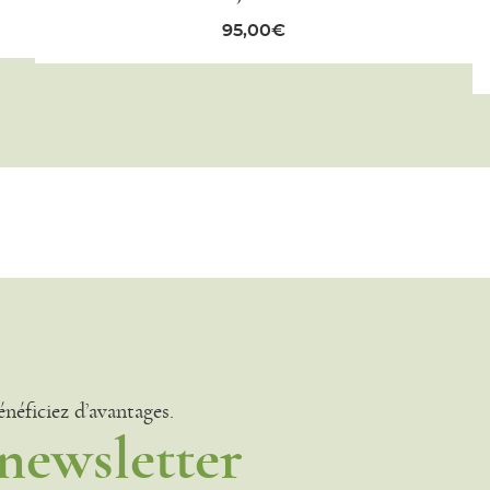
95,00
€
énéficiez d’avantages.
 newsletter