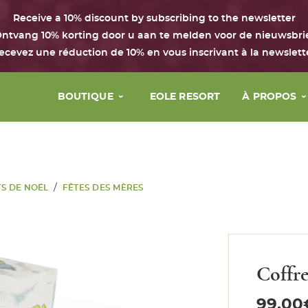
Receive a 10% discount by subscribing to the newsletter
ntvang 10% korting door u aan te melden voor de nieuwsbri
ecevez une réduction de 10% en vous inscrivant à la newslett
BOUTIQUE
EOLE RESORT
À PROPOS
Visage
La marque
Corps & cheveux
Nos principe
/
S DE NOËL
FÊTES DES MÈRES
Parfum
Notre histoi
Maison
Nos valeurs
Coffrets avec le Chant d’Eole
Coffre
Chèque cadeau
99,00