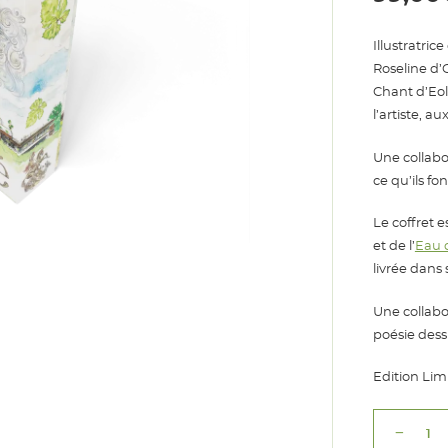
Illustratric
Roseline d’
Chant d’Eole
l’artiste, a
Une collabo
ce qu’ils fon
Le coffret 
et de l’
Eau 
livrée dans 
Une collabo
poésie dess
Edition Lim
remove
quantité