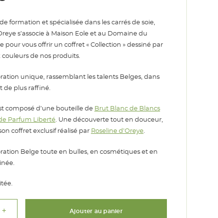
e de formation et spécialisée dans les carrés de soie,
Oreye s’associe à Maison Eole et au Domaine du
 pour vous offrir un coffret « Collection » dessiné par
ux couleurs de nos produits.
ration unique, rassemblant les talents Belges, dans
t de plus raffiné.
est composé d’une bouteille de
Brut Blanc de Blancs
de Parfum Liberté
. Une découverte tout en douceur,
son coffret exclusif réalisé par
Roseline d’Oreye
.
ration Belge toute en bulles, en cosmétiques et en
inée.
itée.
add
Ajouter au panier