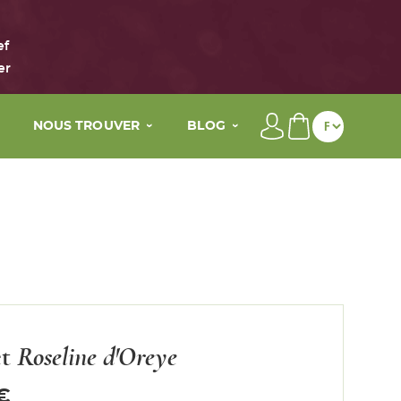
ef
er
NOUS TROUVER
BLOG
Nos points de vente
Conseils beauté
s actifs
Nos Spas
La vie de Maison Éole
My wellness By Maison Eole
re
Contact
On parle de nous dans la press
t
Roseline d'Oreye
€