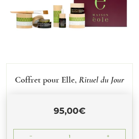
Coffret pour Elle,
Rituel du Jour
95,00
€
remove
add