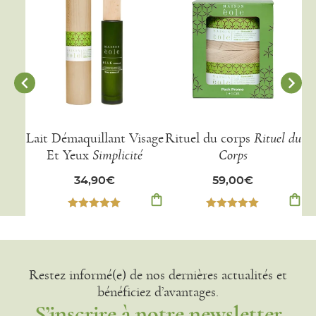
Lait Démaquillant Visage
Rituel du corps
Rituel du
P
Et Yeux
Simplicité
Corps
34,90
€
59,00
€
shopping_bag
shopping_bag
Note
5.00
Note
5.00
sur 5
sur 5
Restez informé(e) de nos dernières actualités et
bénéficiez d’avantages.
S’inscrire à notre newsletter