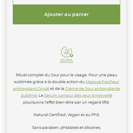
quantité
de
Coffret
Ajouter au panier
pour
Elle,
Rituel
du
Jour
Offert
:
Sérum
Emerveillé
Rituel complet du Jour pour le visage. Pour une peau
sublimée grâce à la double action du
Masque fraicheur
antioxydant
Cajolé
et de la
Crème de Jour antioxydante
Sublimé.
Le
Sérum contour des yeux
Emerveillé
poursuivra l’effet bien-être par un regard lifté.
Natural Certified, Vegan et au Ph5.
Sans paraben, phtalates et silicones.