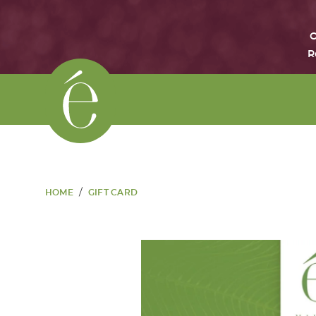
O
R
/
HOME
GIFT CARD