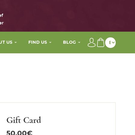
ef
er
UT US
FIND US
BLOG
brand
Our distributors
Beauty tips
main active ingredients
My wellness By Maison Eole
The Life of Maison Eole
story
Contact
Press
values
Gift Card
50,00
€