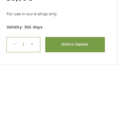
For use in our e-shop only.
Validity: 365 days
remove
add
Add to basket
Gift
Card
50
€
quantity