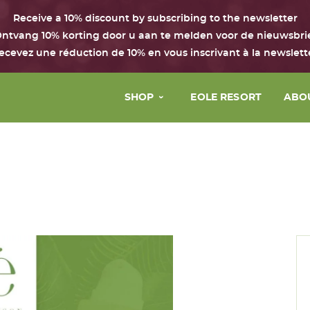
Receive a 10% discount by subscribing to the newsletter
ntvang 10% korting door u aan te melden voor de nieuwsbri
ecevez une réduction de 10% en vous inscrivant à la newslett
SHOP
EOLE RESORT
ABO
Face
The 
Body & hair
Our 
Perfume
Our 
House
Our 
Boxes with the Chant d’Eole
Gift Card