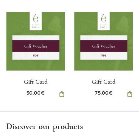
Gift Card
Gift Card
50,00
€
shopping_bag
75,00
€
shopping_bag
Discover our products