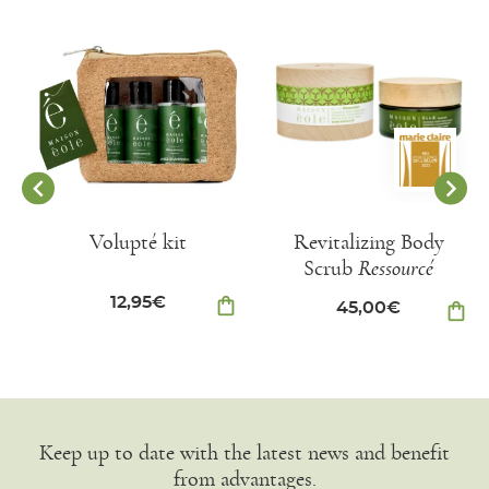
Volupté kit
Revitalizing Body
Scrub
Ressourcé
12,95
€
shopping_bag
45,00
€
shopping_bag
Keep up to date with the latest news and benefit
from advantages.