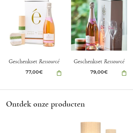
Geschenkset
Ressourcé
Geschenkset
Ressourcé
77,00
€
shopping_bag
79,00
€
shopping_bag
Ontdek onze producten