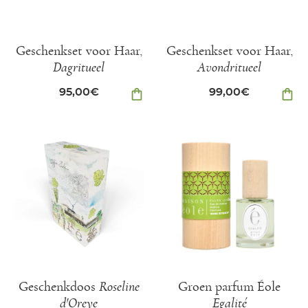
Geschenkset voor Haar,
Geschenkset voor Haar,
Dagritueel
Avondritueel
95,00
€
shopping_bag
99,00
€
shopping_bag
Geschenkdoos
Roseline
Groen parfum Éole
d'Oreye
Egalité