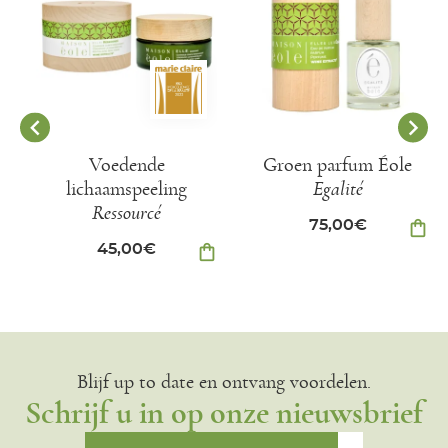
Voedende
Groen parfum Éole
lichaamspeeling
Egalité
Ressourcé
75,00
€
shopping_bag
45,00
€
shopping_bag
Blijf up to date en ontvang voordelen.
Schrijf u in op onze nieuwsbrief