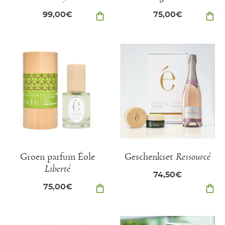
99,00
€
shopping_bag
75,00
€
shopping_bag
Groen parfum Éole
Geschenkset
Ressourcé
Liberté
74,50
€
75,00
€
shopping_bag
shopping_bag