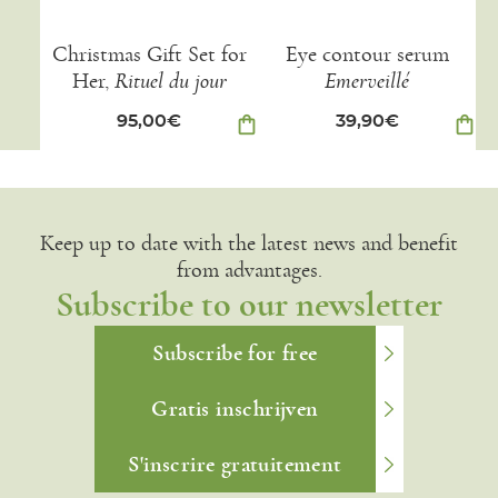
Christmas Gift Set for
Eye contour serum
Her,
Rituel du jour
Emerveillé
95,00
€
shopping_bag
39,90
€
shopping_bag
Keep up to date with the latest news and benefit
from advantages.
Subscribe to our newsletter
Subscribe for free
Gratis inschrijven
S'inscrire gratuitement