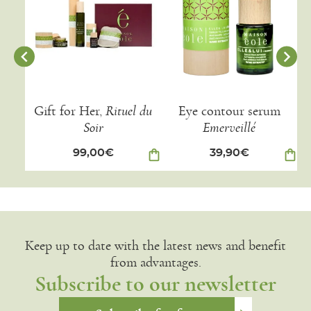
Gift for Her,
Rituel du
Eye contour serum
Soir
Emerveillé
99,00
€
shopping_bag
39,90
€
shopping_bag
Keep up to date with the latest news and benefit
from advantages.
Subscribe to our newsletter