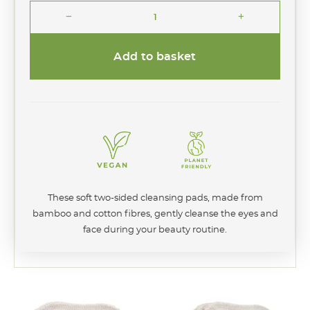
remove
add
Soft
Make-
up
Add to basket
Remover
Pads
Cotton-
Bamboo
quantity
These soft two-sided cleansing pads, made from
bamboo and cotton fibres, gently cleanse the eyes and
face during your beauty routine.