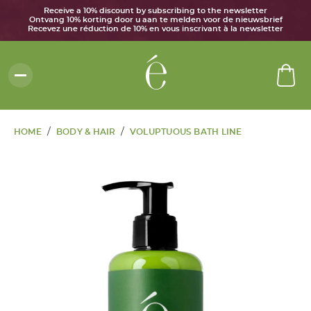
Receive a 10% discount by subscribing to the newsletter
Ontvang 10% korting door u aan te melden voor de nieuwsbrief
Recevez une réduction de 10% en vous inscrivant à la newsletter
/
/
HOME
BODY & HAIR
VOLUPTUOUS BATH LINE