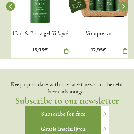
Hair & Body gel
Volupté
Volupté kit
15,95
€
shopping_bag
12,95
€
shopping_bag
Keep up to date with the latest news and benefit
from advantages.
Subscribe to our newsletter
Subscribe for free
Gratis inschrijven