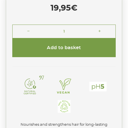
19,95
€
remove
add
Conditioner
Volupté
quantity
Add to basket
97
Nourishes and strengthens hair for long-lasting