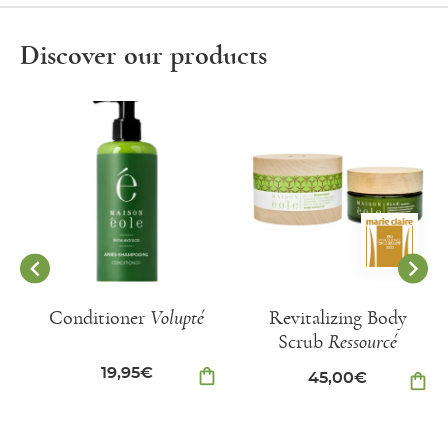
Discover our products
Conditioner
Volupté
Revitalizing Body
Scrub
Ressourcé
19,95
€
shopping_bag
45,00
€
shopping_bag