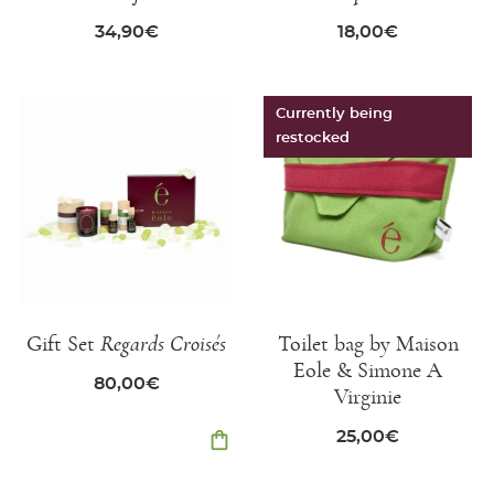
34,90
€
18,00
€
Currently being
restocked
Gift Set
Regards Croisés
Toilet bag by Maison
Eole & Simone A
80,00
€
Virginie
shopping_bag
25,00
€