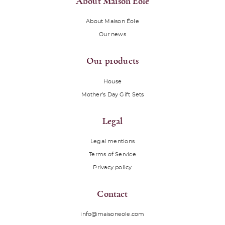
About Maison Éole
About Maison Éole
Our news
Our products
House
Mother’s Day Gift Sets
Legal
Legal mentions
Terms of Service
Privacy policy
Contact
info@maisoneole.com