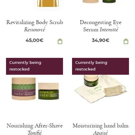
Revitalizing Body Scrub
Decongesting Eye
Ressourcé
Serum
Intensité
45,00
€
shopping_bag
34,90
€
shopping_bag
Currently being
Currently being
restocked
restocked
Nourishing After-Shave
Moisturising hand balm
Tonifié
Apaisé